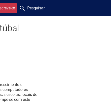
screve-te
Pesquisar
túbal
crescimento e
os computadores
as escolas, locais de
rompe-se com este